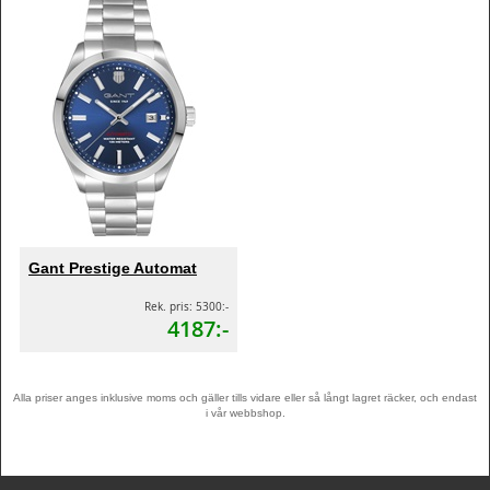
Gant Prestige Automat
Rek. pris: 5300:-
4187:-
Alla priser anges inklusive moms och gäller tills vidare eller så långt lagret räcker, och endast
i vår webbshop.