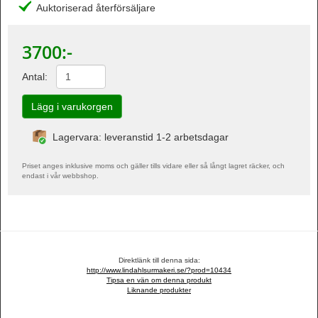
Auktoriserad återförsäljare
3700
:-
Antal:
Lagervara: leveranstid 1-2 arbetsdagar
Priset anges inklusive moms och gäller tills vidare eller så långt lagret räcker, och
endast i vår webbshop.
Direktlänk till denna sida:
http://www.lindahlsurmakeri.se/?prod=10434
Tipsa en vän om denna produkt
Liknande produkter