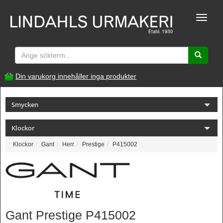
Toggle
naviga
Din varukorg innehåller inga produkter
Smycken
Klockor
Klockor
Gant
Herr
Prestige
P415002
Gant Prestige P415002