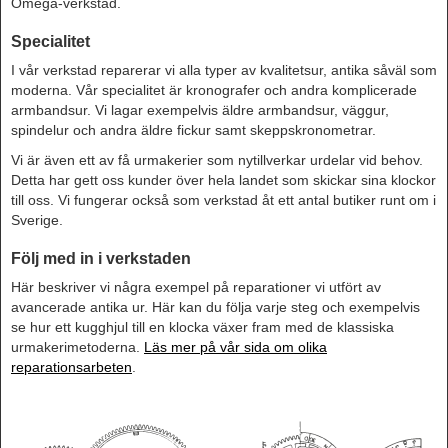
Omega-verkstad.
Specialitet
I vår verkstad reparerar vi alla typer av kvalitetsur, antika såväl som
moderna. Vår specialitet är kronografer och andra komplicerade
armbandsur. Vi lagar exempelvis äldre armbandsur, väggur,
spindelur och andra äldre fickur samt skeppskronometrar.
Vi är även ett av få urmakerier som nytillverkar urdelar vid behov.
Detta har gett oss kunder över hela landet som skickar sina klockor
till oss. Vi fungerar också som verkstad åt ett antal butiker runt om i
Sverige.
Följ med in i verkstaden
Här beskriver vi några exempel på reparationer vi utfört av
avancerade antika ur. Här kan du följa varje steg och exempelvis
se hur ett kugghjul till en klocka växer fram med de klassiska
urmakerimetoderna.
Läs mer på vår sida om olika
reparationsarbeten
.