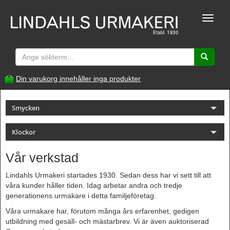
Toggle
naviga
Din varukorg innehåller inga produkter
Smycken
Klockor
Vår verkstad
Lindahls Urmakeri startades 1930. Sedan dess har vi sett till att
våra kunder håller tiden. Idag arbetar andra och tredje
generationens urmakare i detta familjeföretag.
Våra urmakare har, förutom många års erfarenhet, gedigen
utbildning med gesäll- och mästarbrev. Vi är även auktoriserad