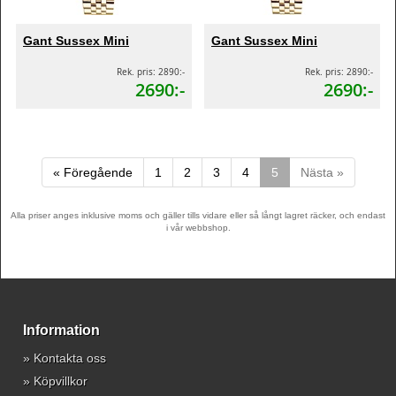
Gant Sussex Mini
Gant Sussex Mini
Rek. pris: 2890:-
Rek. pris: 2890:-
2690:-
2690:-
« Föregående
1
2
3
4
5
Nästa »
Alla priser anges inklusive moms och gäller tills vidare eller så långt lagret räcker, och endast
i vår webbshop.
Information
»
Kontakta oss
»
Köpvillkor