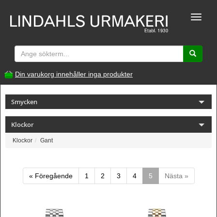
Toggle
naviga
Din varukorg innehåller inga produkter
Smycken
Klockor
Klockor
Gant
« Föregående
1
2
3
4
5
Nästa »