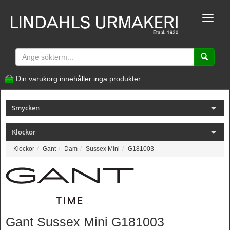
Toggle
naviga
Din varukorg innehåller inga produkter
Smycken
Klockor
Klockor
Gant
Dam
Sussex Mini
G181003
Gant Sussex Mini G181003