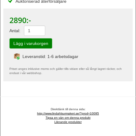
Auktoriserad återförsäljare
2890
:-
Antal:
Leveranstid: 1-6 arbetsdagar
Priset anges inklusive moms och gäller tills vidare eller så långt lagret räcker, och
endast i vår webbshop.
Direktlänk till denna sida:
http://www.lindahlsurmakeri.se/?prod=10095
Tipsa en vän om denna produkt
Liknande produkter