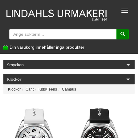
Toggle
naviga
Din varukorg innehåller inga produkter
Smycken
Klockor
Klockor
Gant
Kids/Teens
Campus