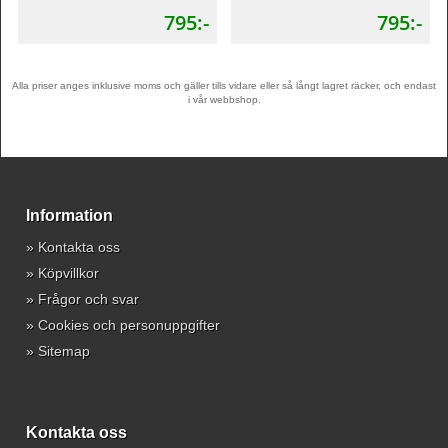
795:-
795:-
Alla priser anges inklusive moms och gäller tills vidare eller så långt lagret räcker, och endast
i vår webbshop.
Information
»
Kontakta oss
»
Köpvillkor
»
Frågor och svar
»
Cookies och personuppgifter
»
Sitemap
Kontakta oss