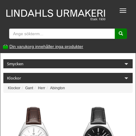
Toggle
naviga
Din varukorg innehåller inga produkter
Smycken
Klockor
Klockor
Gant
Herr
Abington