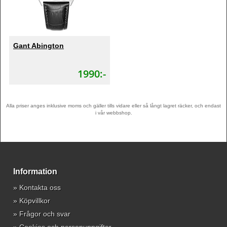
Gant Abington
1990:-
Alla priser anges inklusive moms och gäller tills vidare eller så långt lagret räcker, och endast
i vår webbshop.
Information
»
Kontakta oss
»
Köpvillkor
»
Frågor och svar