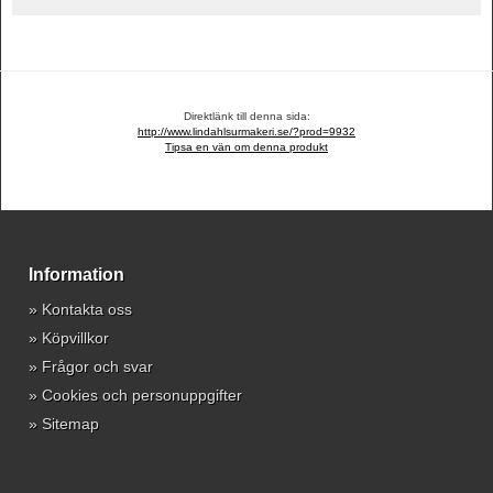
Direktlänk till denna sida:
http://www.lindahlsurmakeri.se/?prod=9932
Tipsa en vän om denna produkt
Information
»
Kontakta oss
»
Köpvillkor
»
Frågor och svar
»
Cookies och personuppgifter
»
Sitemap