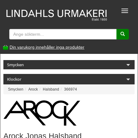
Toggle
naviga
Din varukorg innehåller inga produkter
Smycken
Klockor
Smycken
Arock
Halsband
366974
Arock Jonas Halsband