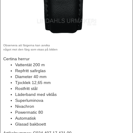
Observera att färgerna kan avvika
något mot den färg som visas på bilden
Certina herrur
Vattentät 200 m
Repfritt safirglas
Diameter 40 mm
Tjocklek 12,65 mm
Rostfritt stål
Läderband med viklås
Superluminova
Nivachron
Powermatic 80
Automatisk
Glasad bakboett
Artikelnummer:
C024.407.17.421.00