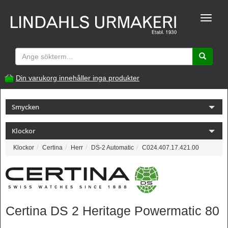
Toggle
naviga
Din varukorg innehåller inga produkter
Smycken
Klockor
Klockor
Certina
Herr
DS-2 Automatic
C024.407.17.421.00
Certina DS 2 Heritage Powermatic 80