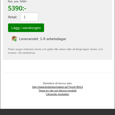
Rek. pris:
5998
:-
5390
:-
Antal:
Leveranstid: 1-6 arbetsdagar
Priset anges inklusive moms och gäller tills vidare eller så långt lagret räcker, och
endast i vår webbshop.
Direktlänk till denna sida:
http://www.lindahlsurmakeri.se/?prod=9613
Tipsa en vän om denna produkt
Liknande produkter