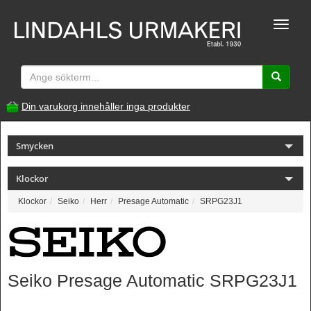
Toggle
naviga
Din varukorg innehåller inga produkter
Smycken
Klockor
Klockor
Seiko
Herr
Presage Automatic
SRPG23J1
Seiko Presage Automatic SRPG23J1