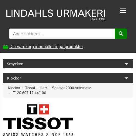
Toggle
naviga
Din varukorg innehåller inga produkter
Smycken
Klockor
Klockor
Tissot
Herr
Seastar 2000 Automatic
T120.607.17.441.00