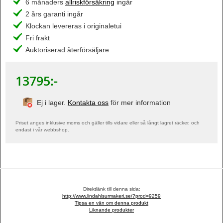
6 månaders
allriskförsäkring
ingår
2 års garanti ingår
Klockan levereras i originaletui
Fri frakt
Auktoriserad återförsäljare
13795
:-
Ej i lager.
Kontakta oss
för mer information
Priset anges inklusive moms och gäller tills vidare eller så långt lagret räcker, och
endast i vår webbshop.
Direktlänk till denna sida:
http://www.lindahlsurmakeri.se/?prod=9259
Tipsa en vän om denna produkt
Liknande produkter