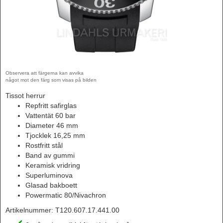
Observera att färgerna kan avvika
något mot den färg som visas på bilden
Tissot herrur
Repfritt safirglas
Vattentät 60 bar
Diameter 46 mm
Tjocklek 16,25 mm
Rostfritt stål
Band av gummi
Keramisk vridring
Superluminova
Glasad bakboett
Powermatic 80/Nivachron
Artikelnummer:
T120.607.17.441.00