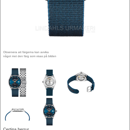
Observera att färgerna kan avvika
något mot den färg som visas på bilden
Certina herrur