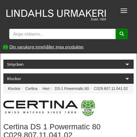
Toggle
naviga
Din varukorg innehåller inga produkter
Smycken
Klockor
Klockor
Certina
Herr
DS-1 Powermatic 80
C029.807.11.041.02
Certina DS 1 Powermatic 80
C029.807.11.041.02