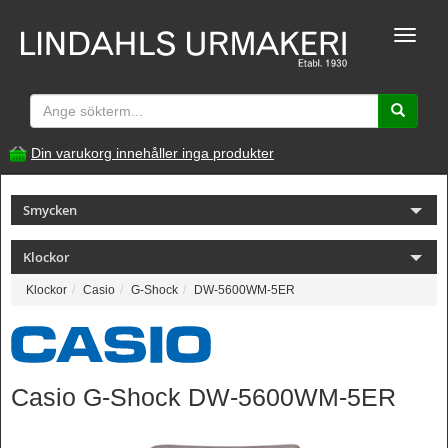
Toggle
naviga
Din varukorg innehåller inga produkter
Smycken
Klockor
Klockor
Casio
G-Shock
DW-5600WM-5ER
Casio G-Shock DW-5600WM-5ER