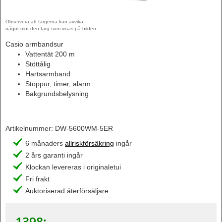
Observera att färgerna kan avvika
något mot den färg som visas på bilden
Casio armbandsur
Vattentät 200 m
Stöttålig
Hartsarmband
Stoppur, timer, alarm
Bakgrundsbelysning
Artikelnummer:
DW-5600WM-5ER
6 månaders
allriskförsäkring
ingår
2 års garanti ingår
Klockan levereras i originaletui
Fri frakt
Auktoriserad återförsäljare
1398
:-