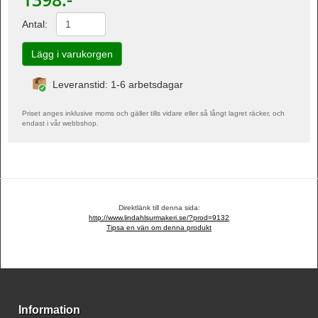
Antal:
Leveranstid: 1-6 arbetsdagar
Priset anges inklusive moms och gäller tills vidare eller så långt lagret räcker, och
endast i vår webbshop.
Direktlänk till denna sida:
http://www.lindahlsurmakeri.se/?prod=9132
Tipsa en vän om denna produkt
Information