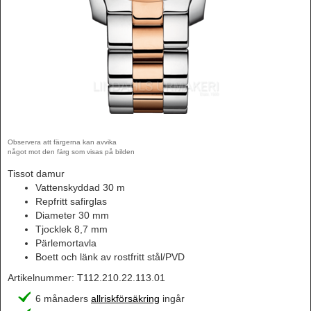
Observera att färgerna kan avvika
något mot den färg som visas på bilden
Tissot damur
Vattenskyddad 30 m
Repfritt safirglas
Diameter 30 mm
Tjocklek 8,7 mm
Pärlemortavla
Boett och länk av rostfritt stål/PVD
Artikelnummer:
T112.210.22.113.01
6 månaders
allriskförsäkring
ingår