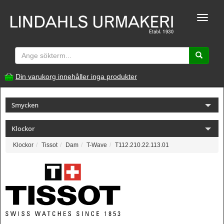
Toggle
naviga
Din varukorg innehåller inga produkter
Smycken
Klockor
Klockor
Tissot
Dam
T-Wave
T112.210.22.113.01