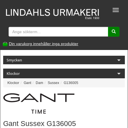
Toggle
naviga
Din varukorg innehåller inga produkter
Smycken
Klockor
Klockor
Gant
Dam
Sussex
G136005
Gant Sussex G136005