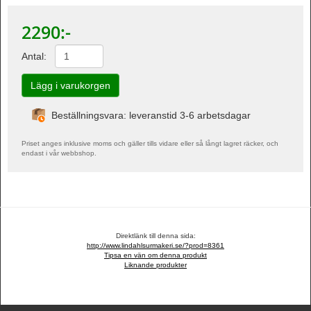
2290
:-
Antal:
Beställningsvara: leveranstid 3-6 arbetsdagar
Priset anges inklusive moms och gäller tills vidare eller så långt lagret räcker, och
endast i vår webbshop.
Direktlänk till denna sida:
http://www.lindahlsurmakeri.se/?prod=8361
Tipsa en vän om denna produkt
Liknande produkter