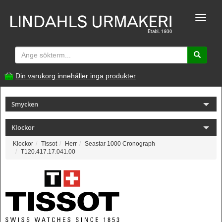
Toggle
naviga
Din varukorg innehåller inga produkter
Smycken
Klockor
Klockor
Tissot
Herr
Seastar 1000 Cronograph
T120.417.17.041.00