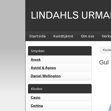
Startsida
Kundtjänst
Om oss
Verk
Smycken
Klock
Arock
Gul
Astrid & Agnes
Daniel Wellington
Klockor
Casio
Certina