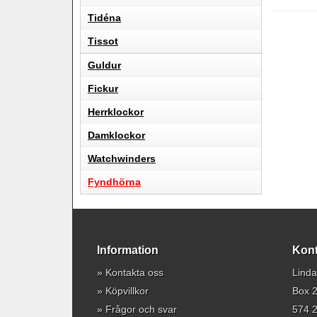
Tidéna
Tissot
Guldur
Fickur
Herrklockor
Damklockor
Watchwinders
Fyndhörna
Information
Kont
»
Kontakta oss
Linda
»
Köpvillkor
Box 
»
Frågor och svar
574 2