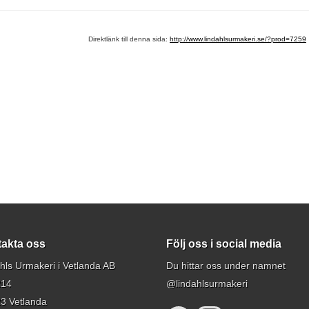
Direktlänk till denna sida:
http://www.lindahlsurmakeri.se/?prod=7259
akta oss
Följ oss i social media
hls Urmakeri i Vetlanda AB
Du hittar oss under namnet
214
@lindahlsurmakeri
3 Vetlanda