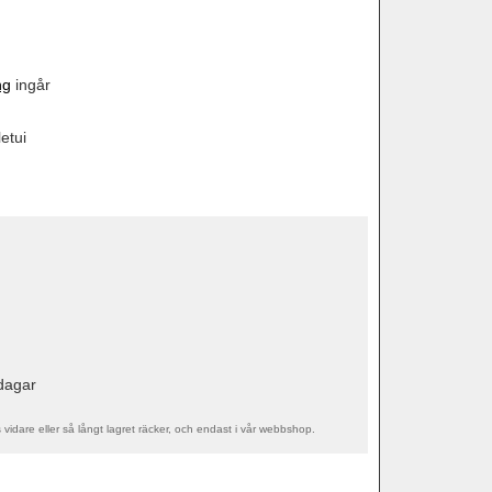
ng
ingår
etui
sdagar
s vidare eller så långt lagret räcker, och endast i vår webbshop.