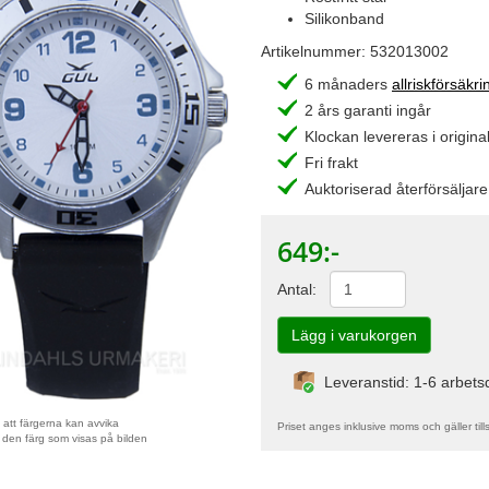
Silikonband
Artikelnummer:
532013002
6 månaders
allriskförsäkri
2 års garanti ingår
Klockan levereras i original
Fri frakt
Auktoriserad återförsäljare
649
:-
Antal:
Leveranstid: 1-6 arbet
att färgerna kan avvika
Priset anges inklusive moms och gäller till
 den färg som visas på bilden