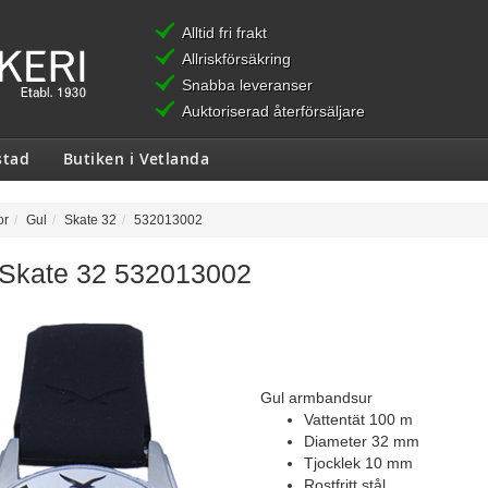
Alltid fri frakt
Allriskförsäkring
Snabba leveranser
Auktoriserad återförsäljare
stad
Butiken i Vetlanda
or
Gul
Skate 32
532013002
 Skate 32 532013002
Gul armbandsur
Vattentät 100 m
Diameter 32 mm
Tjocklek 10 mm
Rostfritt stål