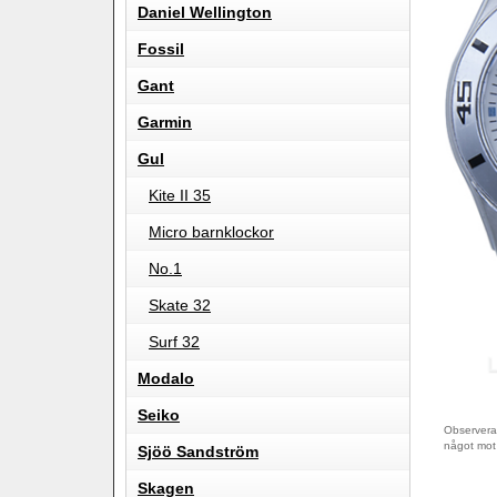
Daniel Wellington
Fossil
Gant
Garmin
Gul
Kite II 35
Micro barnklockor
No.1
Skate 32
Surf 32
Modalo
Seiko
Observera 
något mot
Sjöö Sandström
Skagen