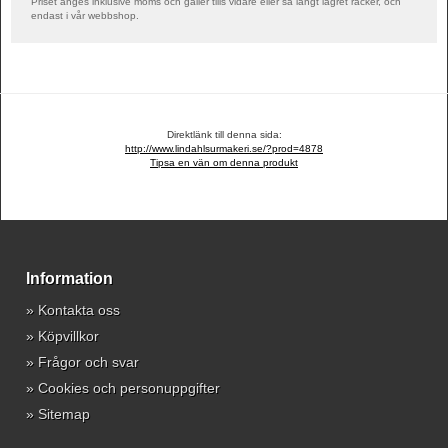
Priset anges inklusive moms och gäller tills vidare eller så långt lagret räcker, och
endast i vår webbshop.
Direktlänk till denna sida:
http://www.lindahlsurmakeri.se/?prod=4878
Tipsa en vän om denna produkt
Information
»
Kontakta oss
»
Köpvillkor
»
Frågor och svar
»
Cookies och personuppgifter
»
Sitemap