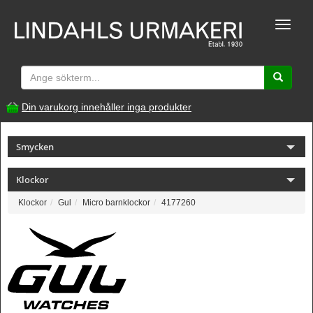
Toggle
naviga
Din varukorg innehåller inga produkter
Smycken
Klockor
Klockor
Gul
Micro barnklockor
4177260