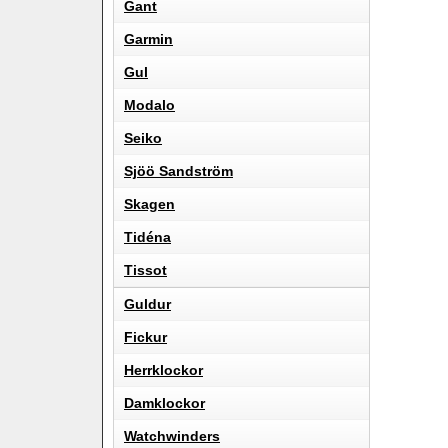
Gant
Garmin
Gul
Modalo
Seiko
Sjöö Sandström
Skagen
Tidéna
Tissot
Guldur
Fickur
Herrklockor
Damklockor
Watchwinders