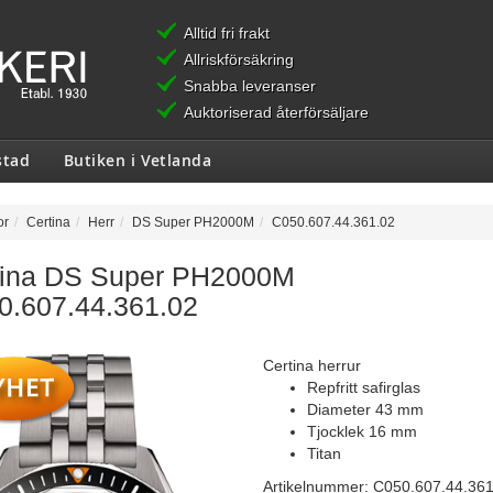
Alltid fri frakt
Allriskförsäkring
Snabba leveranser
Auktoriserad återförsäljare
stad
Butiken i Vetlanda
or
Certina
Herr
DS Super PH2000M
C050.607.44.361.02
tina DS Super PH2000M
0.607.44.361.02
Certina herrur
Repfritt safirglas
Diameter 43 mm
Tjocklek 16 mm
Titan
Artikelnummer:
C050.607.44.361