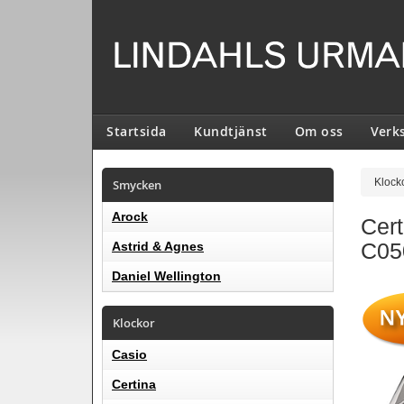
Startsida
Kundtjänst
Om oss
Verk
Smycken
Klock
Arock
Cer
C05
Astrid & Agnes
Daniel Wellington
Klockor
Casio
Certina