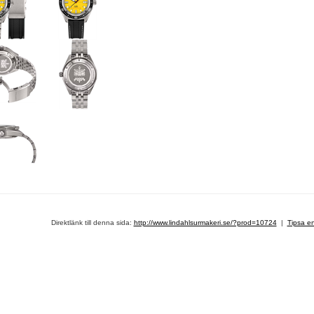
Direktlänk till denna sida:
http://www.lindahlsurmakeri.se/?prod=10724
|
Tipsa e