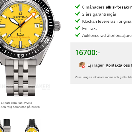
6 månaders
allriskförsäkri
2 års garanti ingår
Klockan levereras i original
Fri frakt
Auktoriserad återförsäljare
16700
:-
Ej i lager.
Kontakta oss
f
Priset anges inklusive moms och gäller till
att färgerna kan avvika
 den färg som visas på bilden