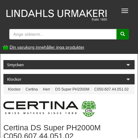
Toggle
naviga
Din varukorg innehåller inga produkter
Smycken
Klockor
Klockor
Certina
Herr
DS Super PH2000M
C050.607.44.051.02
Certina DS Super PH2000M
C050.607.44.051.02