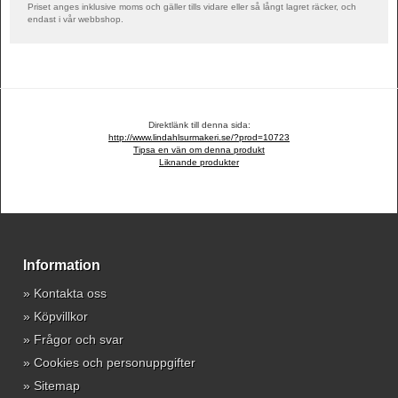
Priset anges inklusive moms och gäller tills vidare eller så långt lagret räcker, och
endast i vår webbshop.
Direktlänk till denna sida:
http://www.lindahlsurmakeri.se/?prod=10723
Tipsa en vän om denna produkt
Liknande produkter
Information
»
Kontakta oss
»
Köpvillkor
»
Frågor och svar
»
Cookies och personuppgifter
»
Sitemap