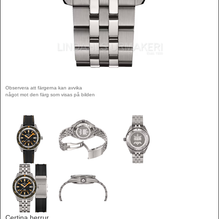
Observera att färgerna kan avvika
något mot den färg som visas på bilden
Certina herrur