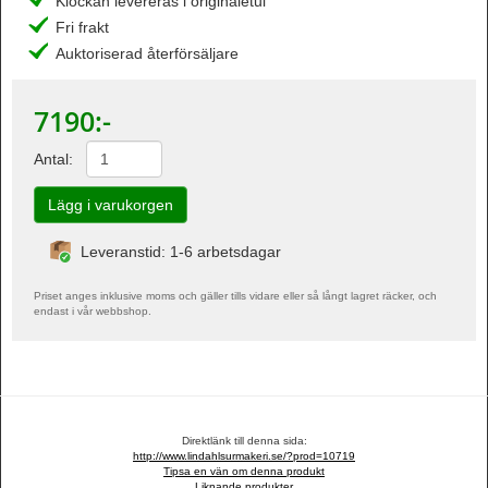
Klockan levereras i originaletui
Fri frakt
Auktoriserad återförsäljare
7190
:-
Antal:
Leveranstid: 1-6 arbetsdagar
Priset anges inklusive moms och gäller tills vidare eller så långt lagret räcker, och
endast i vår webbshop.
Direktlänk till denna sida:
http://www.lindahlsurmakeri.se/?prod=10719
Tipsa en vän om denna produkt
Liknande produkter