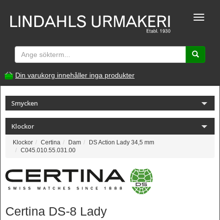
Toggle
naviga
Din varukorg innehåller inga produkter
Smycken
Klockor
Klockor
Certina
Dam
DS Action Lady 34,5 mm
C045.010.55.031.00
Certina DS-8 Lady