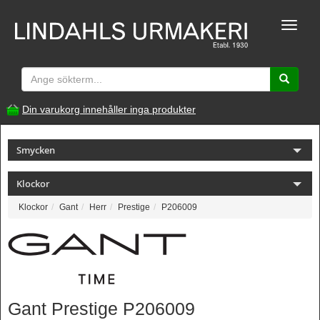
Toggle
naviga
Din varukorg innehåller inga produkter
Smycken
Klockor
Klockor
Gant
Herr
Prestige
P206009
Gant Prestige P206009