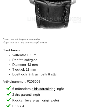
Observera att färgerna kan avvika
något mot den färg som visas på bilden
Gant herrur
Vattentät 100 m
Repfritt safirglas
Diameter 43 mm
Tjocklek 11 mm
Boett och länk av rostfritt stål
Artikelnummer:
P206009
6 månaders
allriskförsäkring
ingår
2 års garanti ingår
Klockan levereras i originaletui
Fri frakt