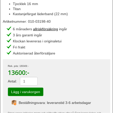
Tjocklek 16 mm
Titan
Kastanjefärgat läderband (22 mm)
Artikelnummer:
010-03198-40
6 månaders
allriskförsäkring
ingår
3 års garanti ingår
Klockan levereras i originaletui
Fri frakt
Auktoriserad återförsäljare
Rek. pris:
16049
:-
13600
:-
Antal:
Beställningsvara: leveranstid 3-6 arbetsdagar
Priset anges inklusive moms och gäller tills vidare eller så långt lagret räcker, och