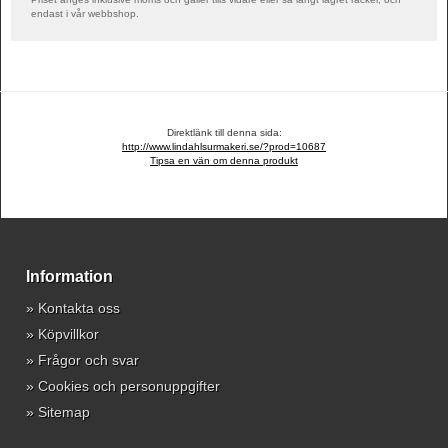
endast i vår webbshop.
Direktlänk till denna sida:
http://www.lindahlsurmakeri.se/?prod=10687
Tipsa en vän om denna produkt
Information
»
Kontakta oss
»
Köpvillkor
»
Frågor och svar
»
Cookies och personuppgifter
»
Sitemap