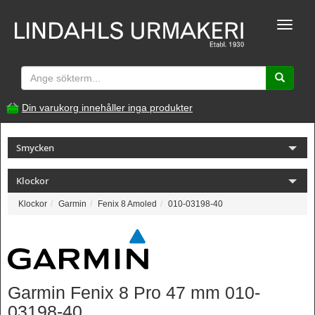
Toggle
naviga
Din varukorg innehåller inga produkter
Smycken
Klockor
Klockor
Garmin
Fenix 8 Amoled
010-03198-40
Garmin Fenix 8 Pro 47 mm 010-
03198-40