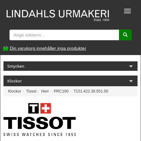
Toggle
naviga
Din varukorg innehåller inga produkter
Smycken
Klockor
Klockor
Tissot
Herr
PRC100
T151.422.36.051.00