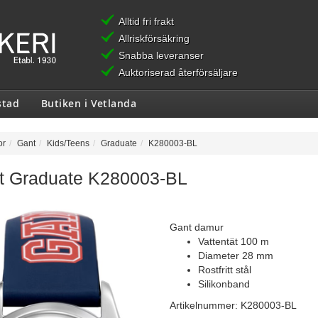
Alltid fri frakt
Allriskförsäkring
Snabba leveranser
Auktoriserad återförsäljare
stad
Butiken i Vetlanda
or
Gant
Kids/Teens
Graduate
K280003-BL
t Graduate K280003-BL
Gant damur
Vattentät 100 m
Diameter 28 mm
Rostfritt stål
Silikonband
Artikelnummer:
K280003-BL