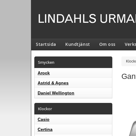
Startsida
Kundtjänst
Om oss
Verk
Smycken
Klock
Arock
Gan
Astrid & Agnes
Daniel Wellington
Klockor
Casio
Certina