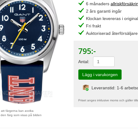
6 månaders
allriskförsäkri
2 års garanti ingår
Klockan levereras i original
Fri frakt
Auktoriserad återförsäljare
795
:-
Antal:
Leveranstid: 1-6 arbet
Priset anges inklusive moms och gäller till
att färgerna kan avvika
 den färg som visas på bilden