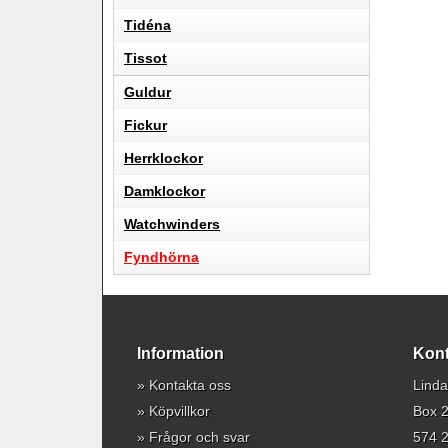
Tidéna
Tissot
Guldur
Fickur
Herrklockor
Damklockor
Watchwinders
Fyndhörna
Information
Kont
»
Kontakta oss
Linda
»
Köpvillkor
Box 
»
Frågor och svar
574 2