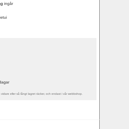
ng
ingår
etui
sdagar
s vidare eller så långt lagret räcker, och endast i vår webbshop.