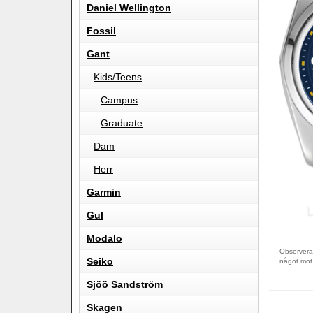
Daniel Wellington
Fossil
Gant
Kids/Teens
Campus
Graduate
Dam
Herr
Garmin
Gul
Modalo
Observera 
Seiko
något mot
Sjöö Sandström
Skagen