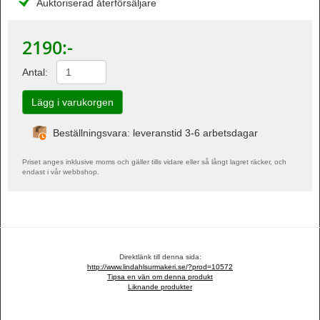
Auktoriserad återförsäljare
2190
:-
Antal:
Beställningsvara: leveranstid 3-6 arbetsdagar
Priset anges inklusive moms och gäller tills vidare eller så långt lagret räcker, och
endast i vår webbshop.
Direktlänk till denna sida:
http://www.lindahlsurmakeri.se/?prod=10572
Tipsa en vän om denna produkt
Liknande produkter