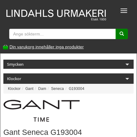
Toggle
naviga
Din varukorg innehåller inga produkter
Smycken
Klockor
Klockor
Gant
Dam
Seneca
G193004
Gant Seneca G193004