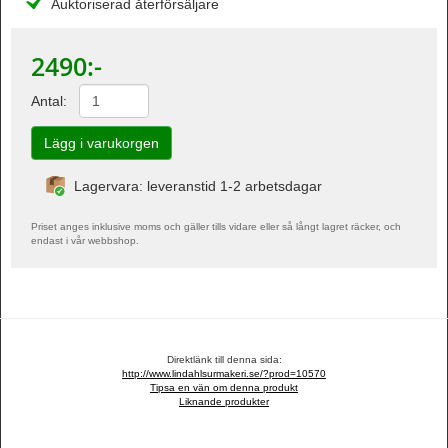
Auktoriserad återförsäljare
2490
:-
Antal:
Lagervara: leveranstid 1-2 arbetsdagar
Priset anges inklusive moms och gäller tills vidare eller så långt lagret räcker, och
endast i vår webbshop.
Direktlänk till denna sida:
http://www.lindahlsurmakeri.se/?prod=10570
Tipsa en vän om denna produkt
Liknande produkter