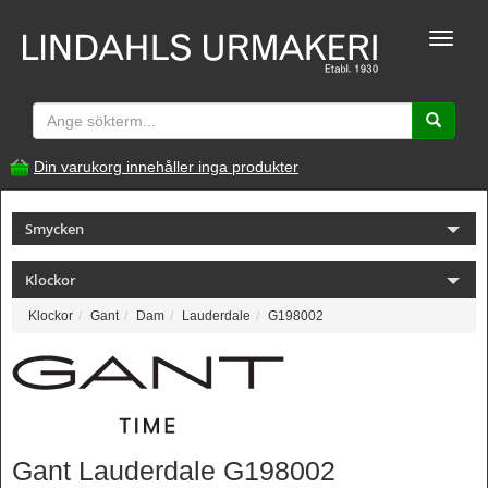
Toggle
naviga
Din varukorg innehåller inga produkter
Smycken
Klockor
Klockor
Gant
Dam
Lauderdale
G198002
Gant Lauderdale G198002