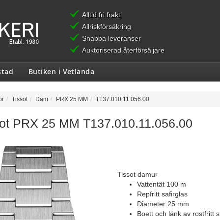
Alltid fri frakt
Allriskförsäkring
Snabba leveranser
Auktoriserad återförsäljare
stad
Butiken i Vetlanda
or
Tissot
Dam
PRX 25 MM
T137.010.11.056.00
sot PRX 25 MM T137.010.11.056.00
Tissot damur
Vattentät 100 m
Repfritt safirglas
Diameter 25 mm
Boett och länk av rostfritt s