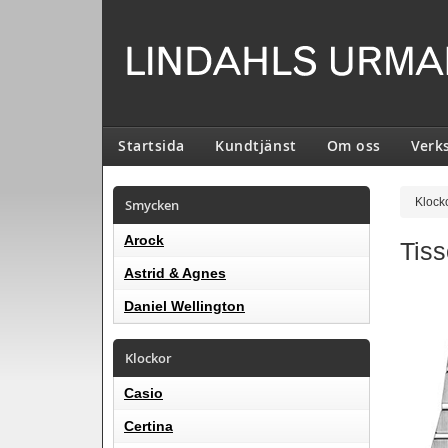
Startsida
Kundtjänst
Om oss
Verk
Smycken
Klock
Arock
Tis
Astrid & Agnes
Daniel Wellington
Klockor
Casio
Certina