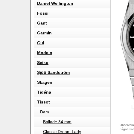
Daniel Wellington
Fossil
Gant
Garmin
Gul
Modalo
Seiko
Sjöö Sandström
Skagen
Tidéna
Tissot
Dam
Ballade 34 mm
Observera 
något mot
Classic Dream Lady