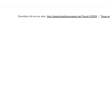
Direktlänk till denna sida:
http://www.lindahlsurmakeri.se/?prod=10509
|
Tipsa e