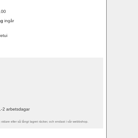
.00
ng
ingår
etui
1-2 arbetsdagar
s vidare eller så långt lagret räcker, och endast i vår webbshop.