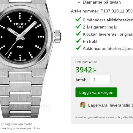
Diamanter på tavlan
Artikelnummer:
T137.010.11.056
6 månaders
allriskförsäkri
2 års garanti ingår
Klockan levereras i original
Fri frakt
Auktoriserad återförsäljare
Rek. pris:
4990
:-
3942
:-
Antal:
Lagervara: leveranstid 
Priset anges inklusive moms och gäller till
att färgerna kan avvika
 den färg som visas på bilden