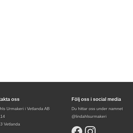
akta oss
Följ oss i social media
hls Urmakeri i Vetlanda AB
Du hittar oss under namnet
214
@lindahlsurmakeri
3 Vetlanda