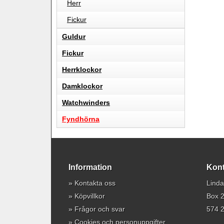
Herr
Fickur
Guldur
Fickur
Herrklockor
Damklockor
Watchwinders
Fyndhörna
Information
Kont
»
Kontakta oss
Linda
»
Köpvillkor
Box 
»
Frågor och svar
574 2
»
Cookies och personuppgifter