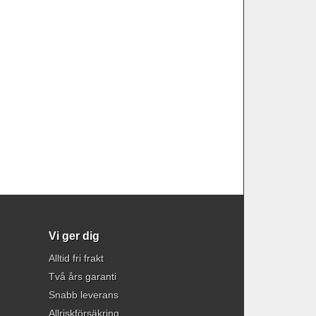
Vi ger dig
Alltid fri frakt
Två års garanti
Snabb leverans
Allriskförsäkring