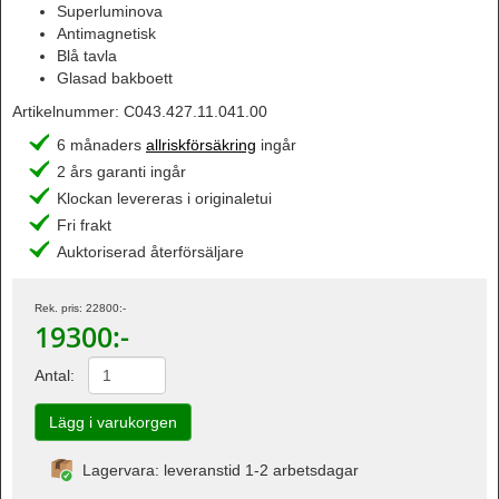
Superluminova
Antimagnetisk
Blå tavla
Glasad bakboett
Artikelnummer:
C043.427.11.041.00
6 månaders
allriskförsäkring
ingår
2 års garanti ingår
Klockan levereras i originaletui
Fri frakt
Auktoriserad återförsäljare
Rek. pris:
22800
:-
19300
:-
Antal:
Lagervara: leveranstid 1-2 arbetsdagar