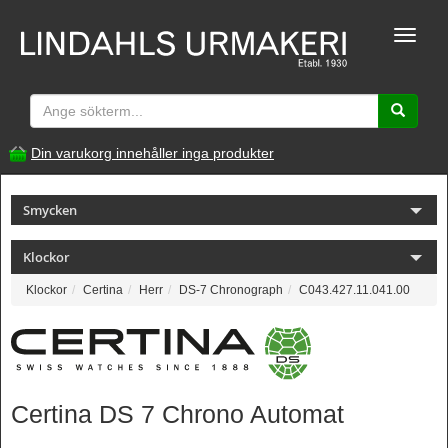
Toggle
naviga
Din varukorg innehåller inga produkter
Smycken
Klockor
Klockor
Certina
Herr
DS-7 Chronograph
C043.427.11.041.00
Certina DS 7 Chrono Automat