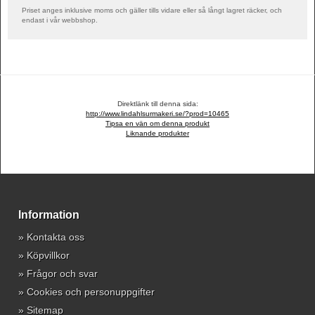
Priset anges inklusive moms och gäller tills vidare eller så långt lagret räcker, och
endast i vår webbshop.
Direktlänk till denna sida:
http://www.lindahlsurmakeri.se/?prod=10465
Tipsa en vän om denna produkt
Liknande produkter
Information
»
Kontakta oss
»
Köpvillkor
»
Frågor och svar
»
Cookies och personuppgifter
»
Sitemap