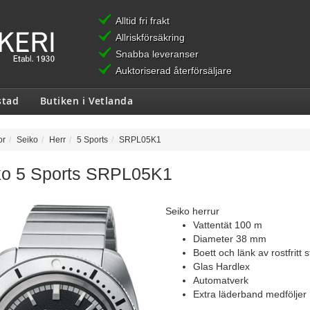
Alltid fri frakt
Allriskförsäkring
Snabba leveranser
Auktoriserad återförsäljare
stad
Butiken i Vetlanda
or
Seiko
Herr
5 Sports
SRPL05K1
ko 5 Sports SRPL05K1
Seiko herrur
Vattentät 100 m
Diameter 38 mm
Boett och länk av rostfritt s
Glas Hardlex
Automatverk
Extra läderband medföljer