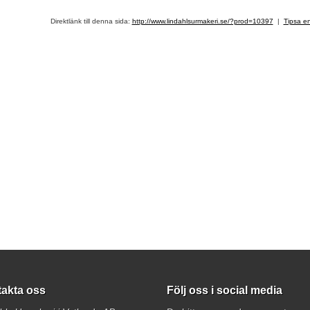
Direktlänk till denna sida:
http://www.lindahlsurmakeri.se/?prod=10397
|
Tipsa e
akta oss
Följ oss i social media