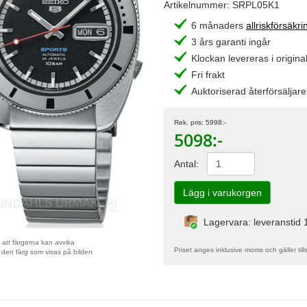
Artikelnummer:
SRPL05K1
6 månaders
allriskförsäkri
3 års garanti ingår
Klockan levereras i original
Fri frakt
Auktoriserad återförsäljare
Rek. pris:
5998
:-
5098
:-
Antal:
Lagervara: leveranstid 
att färgerna kan avvika
Priset anges inklusive moms och gäller till
 den färg som visas på bilden