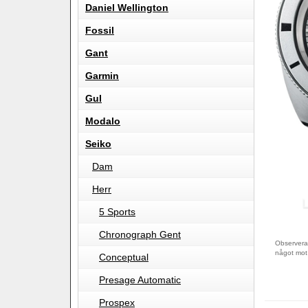
Daniel Wellington
Fossil
Gant
Garmin
Gul
Modalo
Seiko
Dam
Herr
5 Sports
Chronograph Gent
Observera 
något mot
Conceptual
Presage Automatic
Prospex