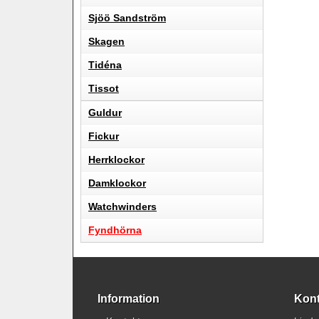
Sjöö Sandström
Skagen
Tidéna
Tissot
Guldur
Fickur
Herrklockor
Damklockor
Watchwinders
Fyndhörna
Information
Kont