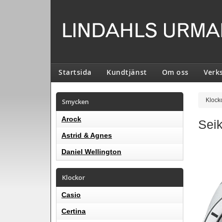
Startsida
Kundtjänst
Om oss
Verk
Smycken
Klock
Arock
Sei
Astrid & Agnes
Daniel Wellington
Klockor
Casio
Certina