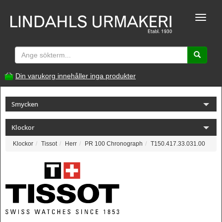
Toggle
naviga
Din varukorg innehåller inga produkter
Smycken
Klockor
Klockor
Tissot
Herr
PR 100 Chronograph
T150.417.33.031.00