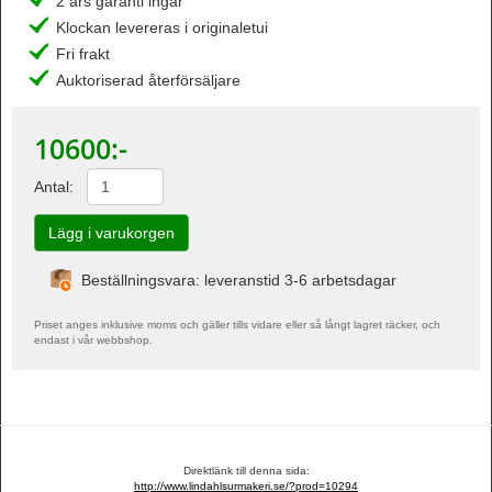
2 års garanti ingår
Klockan levereras i originaletui
Fri frakt
Auktoriserad återförsäljare
10600
:-
Antal:
Beställningsvara: leveranstid 3-6 arbetsdagar
Priset anges inklusive moms och gäller tills vidare eller så långt lagret räcker, och
endast i vår webbshop.
Direktlänk till denna sida:
http://www.lindahlsurmakeri.se/?prod=10294