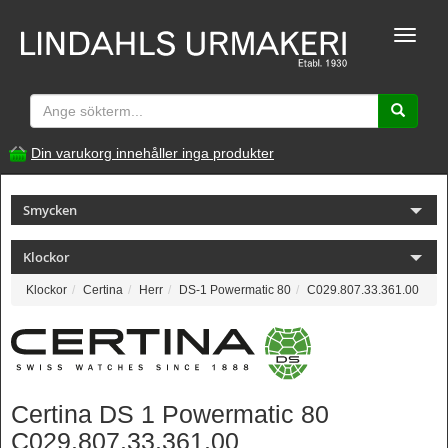
Toggle
naviga
Din varukorg innehåller inga produkter
Smycken
Klockor
Klockor
Certina
Herr
DS-1 Powermatic 80
C029.807.33.361.00
Certina DS 1 Powermatic 80
C029.807.33.361.00