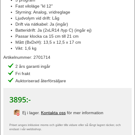
5 program
Fast viloläge "kl 12"
Styrning: Analog, vridreglage
Ljudvolym vid drift: Låg
Drift via nätkabel: Ja (ingår)
Batteridrift: Ja (2xLR14 /typ C) (ingår ej)
Passar klocka ca 15 cm till 21 cm
Mått (BxDxH): 13,5 x 12,5 x 17 cm
Vikt: 1,6 kg
Artikelnummer:
2701714
2 års garanti ingår
Fri frakt
Auktoriserad återförsäljare
3895
:-
Ej i lager.
Kontakta oss
för mer information
Priset anges inklusive moms och gäller tills vidare eller så långt lagret räcker, och
endast i vår webbshop.