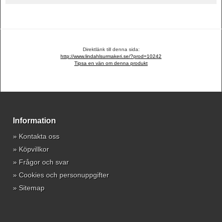
Direktlänk till denna sida:
http://www.lindahlsurmakeri.se/?prod=10242
Tipsa en vän om denna produkt
Information
»
Kontakta oss
»
Köpvillkor
»
Frågor och svar
»
Cookies och personuppgifter
»
Sitemap