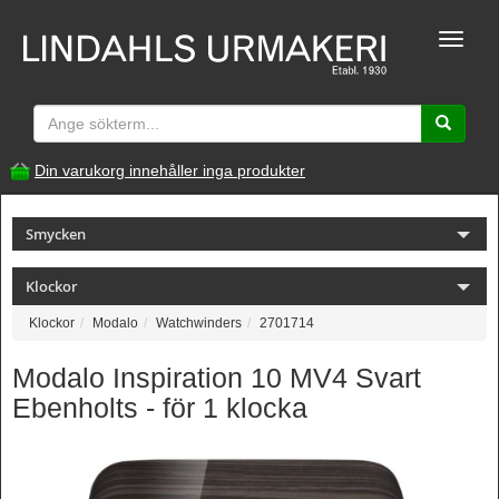
Toggle
naviga
Din varukorg innehåller inga produkter
Smycken
Klockor
Klockor
Modalo
Watchwinders
2701714
Modalo Inspiration 10 MV4 Svart
Ebenholts - för 1 klocka