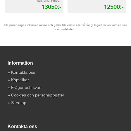
Rek. pris: 14500:-
13050:-
12500:-
Alla priser anges inklusive moms och gäller tills vidare eller så långt lagret räcker, och endast
i vår webbshop.
Information
»
Kontakta oss
»
Köpvillkor
»
Frågor och svar
»
Cookies och personuppgifter
»
Sitemap
Kontakta oss