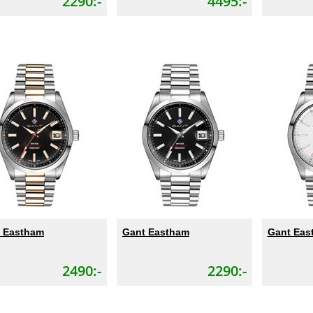
2290:-
4495:-
 Eastham
Gant Eastham
Gant Eas
2490:-
2290:-