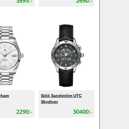
3895:-
2690:-
tham
Sjöö Sandström UTC
Skydiver
2290:-
30400:-