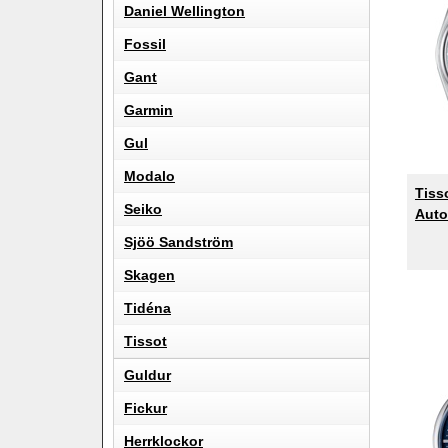
Daniel Wellington
Fossil
Gant
Garmin
Gul
Modalo
Tiss
Seiko
Auto
Sjöö Sandström
Skagen
Tidéna
Tissot
Guldur
Fickur
Herrklockor