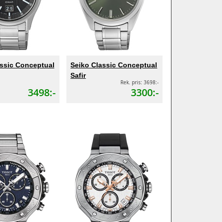
assic Conceptual
Seiko Classic Conceptual
Safir
Rek. pris: 3698:-
3498:-
3300:-