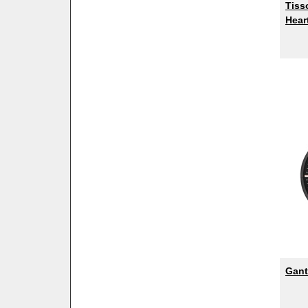
Tiss
Hear
Gant 