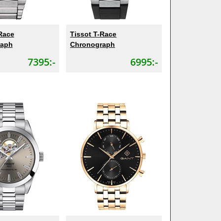
Race
Tissot T-Race
raph
Chronograph
7395:-
6995:-