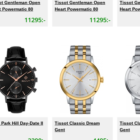
ot Gentleman Open
Tissot Gentleman Open
Tissot G
t Powermatic 80
Heart Powermatic 80
Heart Po
11295:-
11295:-
Park Hill Day-Date II
Tissot Classic Dream
Tissot Cl
Gent
Gent