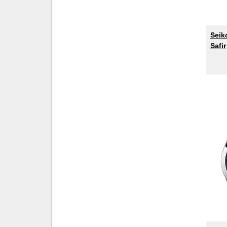
Seik
Safir