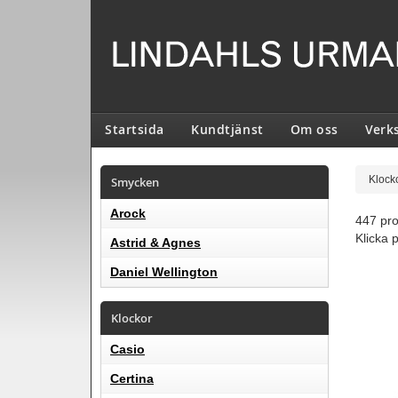
Startsida
Kundtjänst
Om oss
Verk
Smycken
Klock
Arock
447 pro
Klicka 
Astrid & Agnes
Daniel Wellington
Klockor
Casio
Certina