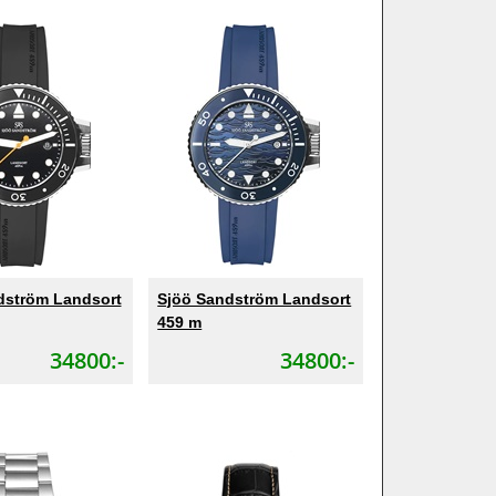
dström Landsort
Sjöö Sandström Landsort
459 m
34800:-
34800:-