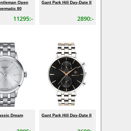
entleman Open
Gant Park Hill Day-Date II
wermatic 80
11295:-
2890:-
assic Dream
Gant Park Hill Day-Date II