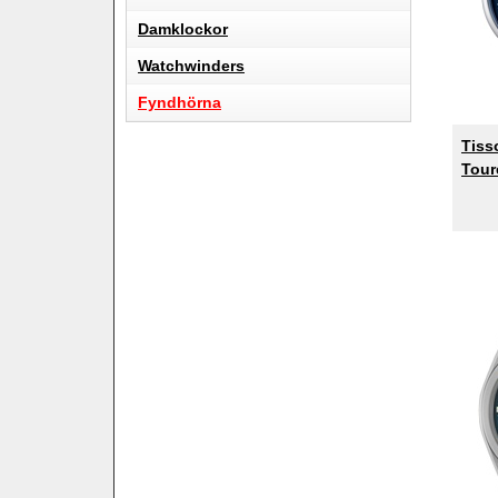
Damklockor
Watchwinders
Fyndhörna
Tiss
Tour