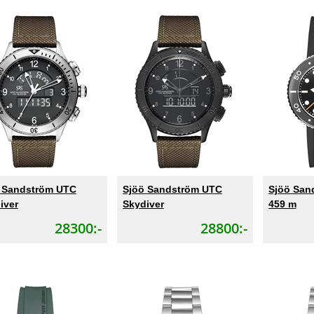
 Sandström UTC
Sjöö Sandström UTC
Sjöö San
iver
Skydiver
459 m
28300:-
28800:-