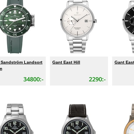
 Sandström Landsort
Gant East Hill
Gant East
m
34800:-
2290:-