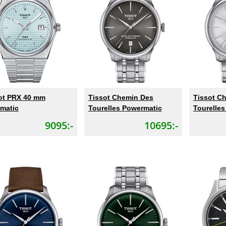
ot PRX 40 mm
Tissot Chemin Des
Tissot C
matic
Tourelles Powermatic
Tourelle
9095:-
10695:-