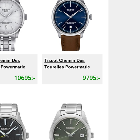
hemin Des
Tissot Chemin Des
s Powermatic
Tourelles Powermatic
10695:-
9795:-