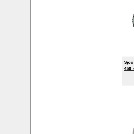
Sjöö
459 