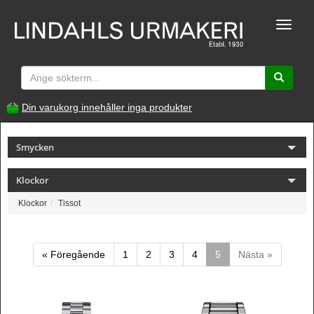
Toggle
naviga
Din varukorg innehåller inga produkter
Smycken
Klockor
Klockor
Tissot
« Föregående
1
2
3
4
5
Nästa »