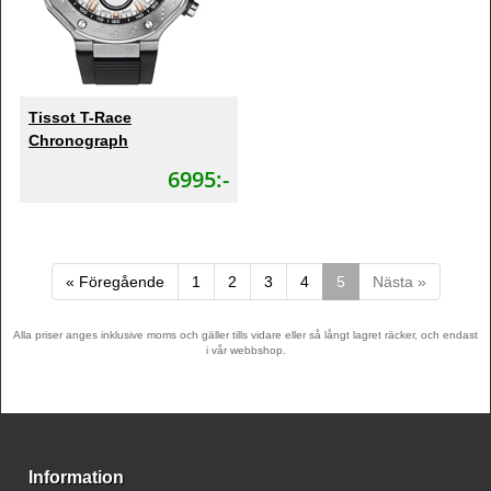
Tissot T-Race
Chronograph
6995:-
« Föregående
1
2
3
4
5
Nästa »
Alla priser anges inklusive moms och gäller tills vidare eller så långt lagret räcker, och endast
i vår webbshop.
Information