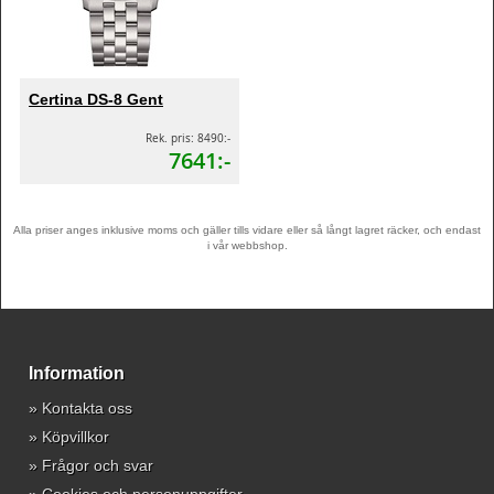
Certina DS-8 Gent
Rek. pris: 8490:-
7641:-
Alla priser anges inklusive moms och gäller tills vidare eller så långt lagret räcker, och endast
i vår webbshop.
Information
»
Kontakta oss
»
Köpvillkor
»
Frågor och svar