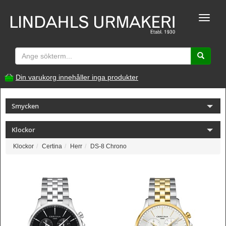
Toggle
naviga
Din varukorg innehåller inga produkter
Smycken
Klockor
Klockor
Certina
Herr
DS-8 Chrono