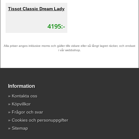
Tissot Classic Dream Lady
4195:-
Alla priser anges inklusive moms och gäller tills vidare eller så långt lagret räcker, och endast
i vår webbshop.
Information
»
Kontakta oss
»
Köpvillkor
»
Frågor och svar
»
Cookies och personuppgifter
»
Sitemap