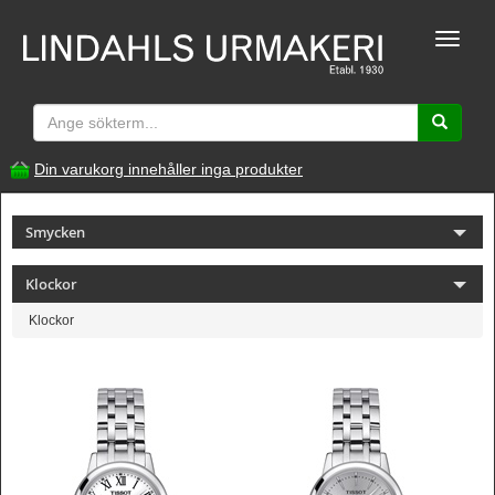
Toggle
naviga
Din varukorg innehåller inga produkter
Smycken
Klockor
Klockor