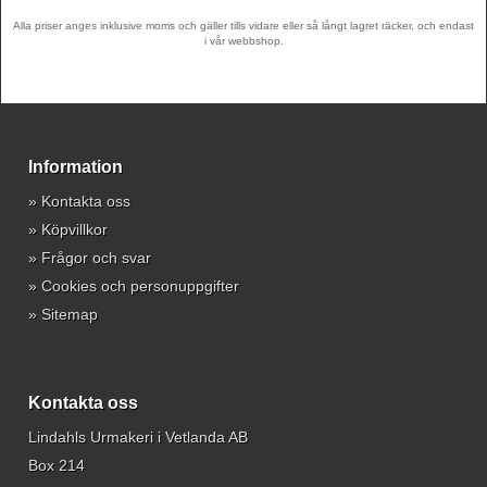
Alla priser anges inklusive moms och gäller tills vidare eller så långt lagret räcker, och endast
i vår webbshop.
Information
»
Kontakta oss
»
Köpvillkor
»
Frågor och svar
»
Cookies och personuppgifter
»
Sitemap
Kontakta oss
Lindahls Urmakeri i Vetlanda AB
Box 214