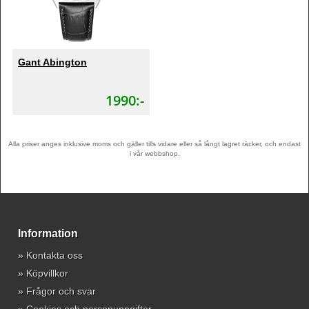
Gant Abington
1990:-
Alla priser anges inklusive moms och gäller tills vidare eller så långt lagret räcker, och endast
i vår webbshop.
Information
»
Kontakta oss
»
Köpvillkor
»
Frågor och svar